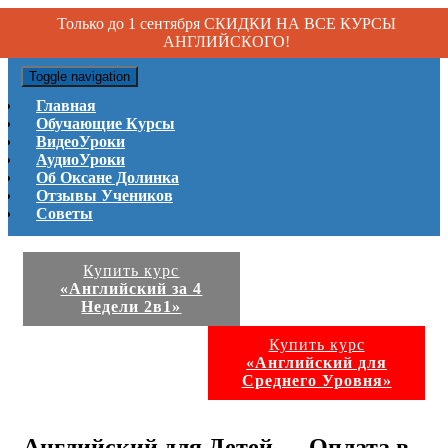
Только до 1 сентября СКИДКИ НА ВСЕ КУРСЫ
АНГЛИЙСКОГО!
Toggle navigation
Главная
Обучающие Курсы
ВидеоУроки
АудиоУроки
Об Оксане Долинка
Отзывы Учеников
Советы
Купить курс
«Английский за 4
Недели 2в1»
Купить курс
«Английский для
Среднего Уровня»
Английский для Детей — Оплата в