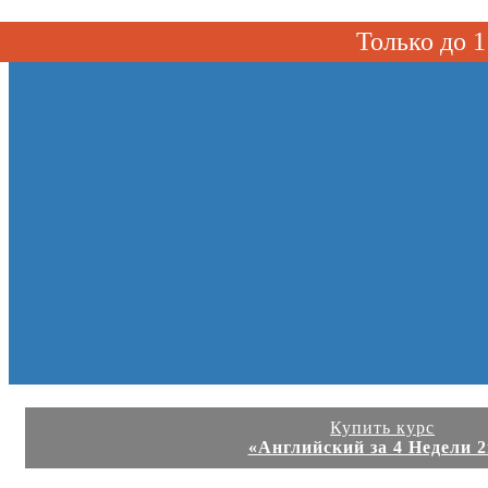
Toggle navigation
Только до
Купить курс
«Английский за 4 Недели 