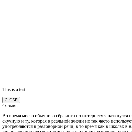
This is a test
CLOSE
Отзывы
Во время моего обычного сёрфинга по интернету я наткнулся на
скучную и ту, которая в реальной жизни не так часто использу
употребляются в разговорной речи, в то время как в школах в 
«исправлению русского акцента» я стал меньше волноваться нас