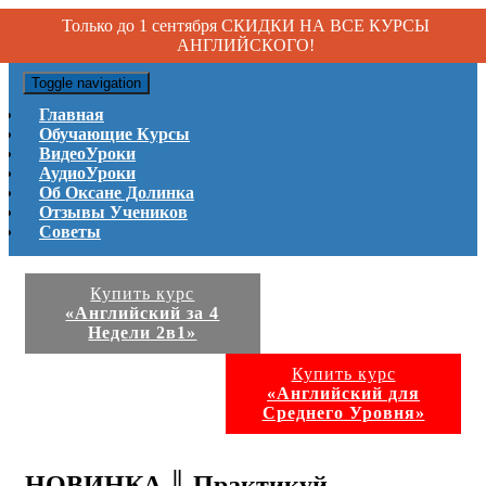
Только до 1 сентября СКИДКИ НА ВСЕ КУРСЫ
АНГЛИЙСКОГО!
Toggle navigation
Главная
Обучающие Курсы
ВидеоУроки
АудиоУроки
Об Оксане Долинка
Отзывы Учеников
Советы
Купить курс
«Английский за 4
Недели 2в1»
Купить курс
«Английский для
Среднего Уровня»
НОВИНКА ║ Практикуй