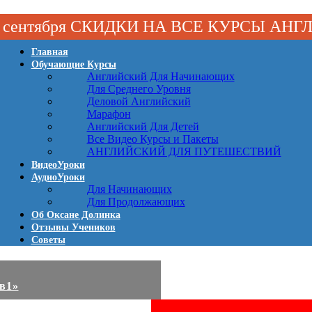
 1 сентября СКИДКИ НА ВСЕ КУРСЫ АН
Главная
Обучающие Курсы
Английский Для Начинающих
Для Среднего Уровня
Деловой Английский
Марафон
Английский Для Детей
Все Видео Курсы и Пакеты
АНГЛИЙСКИЙ ДЛЯ ПУТЕШЕСТВИЙ
ВидеоУроки
АудиоУроки
Для Начинающих
Для Продолжающих
Об Оксане Долинка
Отзывы Учеников
Советы
2в1»