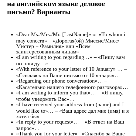
на английском языке деловое
письмо? Варианты
«Dear Ms./Mrs./Mr. [LastName]» or «To whom it
may concern» – «Дорогая(ой) Миссис/Мисс/
Мистер + Фамилия» или «Всем
заинтересованным лицам»
«I am writing to you regarding…» – «Пишу вам
по поводу…»
«With reference to your letter of 10 January» … –
«Ссылаясь на Ваше письмо от 10 января»…
«Regarding our phone conversation»… –
«Касательно нашего телефонного разговора»…
«I am writing to inform you that»… – «Я пишу,
чтобы уведомить Вас»…
«I have received your address from (name) and I
would like to»… – «Ваш адрес дал мне (имя) и я
хотел бы»
«In reply to your request»… – «В ответ на Ваш
запрос»…
«Thank you for your letter»– «Спасибо за Ваше