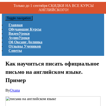
Только до 1 сентября СКИДКИ НА ВСЕ КУРСЫ
АНГЛИЙСКОГО!
Toggle navigation
Главная
Обучающие Курсы
ВидеоУроки
АудиоУроки
Об Оксане Долинка
Отзывы Учеников
Советы
Как научиться писать официальное
письмо на английском языке.
Пример
By
Oxana