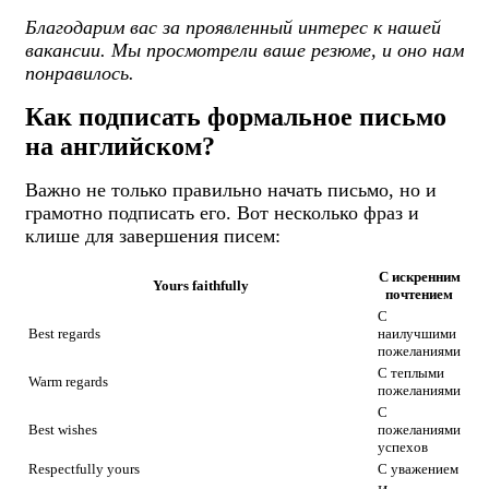
Благодарим вас за проявленный интерес к нашей
вакансии. Мы просмотрели ваше резюме, и оно нам
понравилось.
Как подписать формальное письмо
на английском?
Важно не только правильно начать письмо, но и
грамотно подписать его. Вот несколько фраз и
клише для завершения писем:
С искренним
Yours faithfully
почтением
С
Best regards
наилучшими
пожеланиями
С теплыми
Warm regards
пожеланиями
С
Best wishes
пожеланиями
успехов
Respectfully yours
С уважением