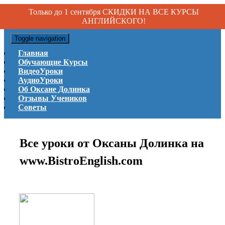
Только до 1 сентября СКИДКИ НА ВСЕ КУРСЫ
АНГЛИЙСКОГО!
Toggle navigation
Главная
Обучающие Курсы
ВидеоУроки
АудиоУроки
Об Оксане Долинка
Отзывы Учеников
Советы
Все уроки от Оксаны Долинка на
www.BistroEnglish.com