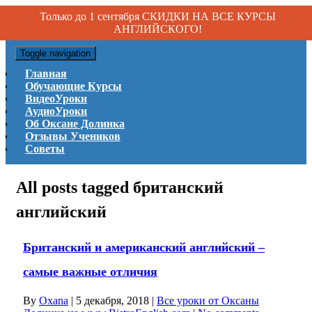
Только до 1 сентября СКИДКИ НА ВСЕ КУРСЫ
АНГЛИЙСКОГО!
Toggle navigation
Главная
Обучающие Курсы
ВидеоУроки
АудиоУроки
Об Оксане Долинка
Отзывы Учеников
Советы
All posts tagged британский
английский
Британский и американский английский –
самые важные отличия
By
Oxana
|
5 декабря, 2018
|
Все уроки от Оксаны