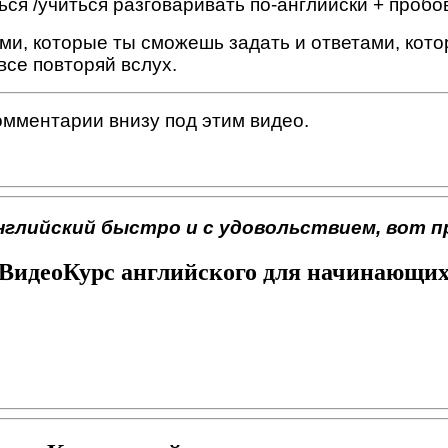
я /учиться разговаривать по-английски + пробов
и, которые ты сможешь задать и ответами, кото
все повторяй вслух.
омментарии внизу под этим видео.
глийский быстро и с удовольствием, вот п
ВидеоКурс английского для начинающи