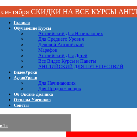
 1 сентября СКИДКИ НА ВСЕ КУРСЫ АН
Главная
Обучающие Курсы
Английский Для Начинающих
Для Среднего Уровня
Деловой Английский
Марафон
Английский Для Детей
Все Видео Курсы и Пакеты
АНГЛИЙСКИЙ ДЛЯ ПУТЕШЕСТВИЙ
ВидеоУроки
АудиоУроки
Для Начинающих
Для Продолжающих
Об Оксане Долинка
Отзывы Учеников
Советы
2в1»