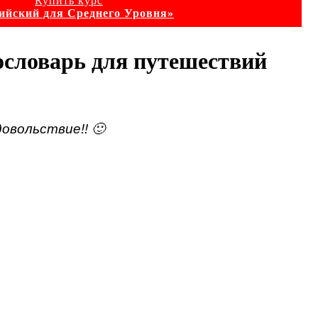
Купить курс
ийский для Среднего Уровня»
ословарь для путешествий
овольствие!! 🙂