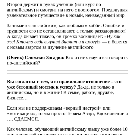
Второй держит в руках учебник (или курс по
английскому) и смотрит на него с восторгом. Предвкушая
увлекательное путешествие в новый, неизведанный мир.
Занимается английским, как любимым хобби. Ошибки и
трудности его не останавливают, а только раззадоривают!
А когда бывает тяжело, он громко восклицает:
«Ну как
же! Кто-то ведь выучил! Значит и я смогу!»
— и берется
с новым азартом за изучение английского.
(Очень) Сложная Загадка:
Кто из них научится говорить
по-английский?
Вы согласны с тем, что правильное отношение – это
уже бетонный мостик к успеху?
Да-да, не только в
английском, но и в жизни! В семье, работе, дружбе,
бизнесе…
Если мы не поддерживаем «верный настрой» или
«мотивацию», то мы просто Теряем Азарт, Вдохновение и
…. СДАЕМСЯ.
Как человек, обучающий английскому языку уже более 10
лет, я хочу сейчас поделиться с вами несколькими очень