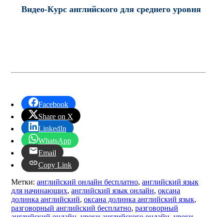
Видео-Курс английского для среднего уровня
Facebook
Share on X
LinkedIn
WhatsApp
Email
Copy Link
Метки:
английский онлайн бесплатно
,
английский язык
для начинающих
,
английский язык онлайн
,
оксана
долинка английский
,
оксана долинка английский язык
,
разговорный английский бесплатно
,
разговорный
английский онлайн
,
уроки английского онлайн
,
уроки