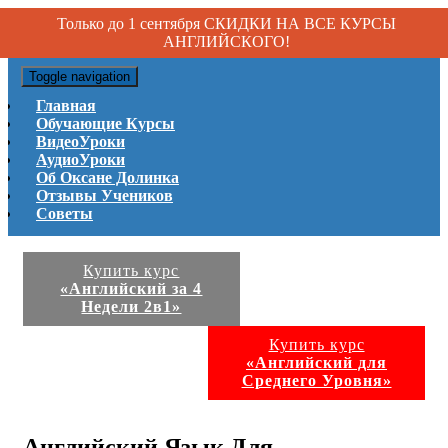
Только до 1 сентября СКИДКИ НА ВСЕ КУРСЫ
АНГЛИЙСКОГО!
Toggle navigation
Главная
Обучающие Курсы
ВидеоУроки
АудиоУроки
Об Оксане Долинка
Отзывы Учеников
Советы
Купить курс
«Английский за 4
Недели 2в1»
Купить курс
«Английский для
Среднего Уровня»
Английский Язык Для