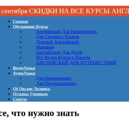
 1 сентября СКИДКИ НА ВСЕ КУРСЫ АН
Главная
Обучающие Курсы
Английский Для Начинающих
Для Среднего Уровня
Деловой Английский
Марафон
Английский Для Детей
Все Видео Курсы и Пакеты
АНГЛИЙСКИЙ ДЛЯ ПУТЕШЕСТВИЙ
ВидеоУроки
АудиоУроки
Для Начинающих
Для Продолжающих
Об Оксане Долинка
Отзывы Учеников
Советы
се, что нужно знать