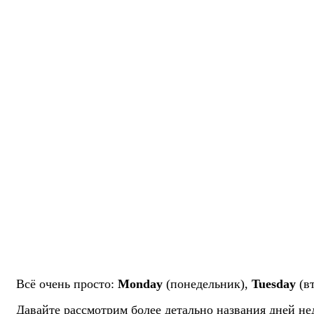
Всё очень просто:
Monday
(понедельник),
Tuesday
(в
Давайте рассмотрим более детально названия дней нед