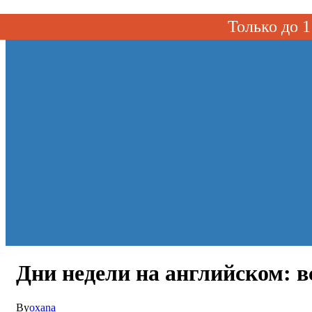
Toggle navigation
Только до
Дни недели на английском: в
By
oxana