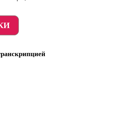
КИ
 транскрипцией