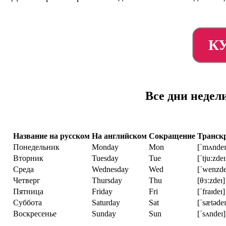
К
Все дни недел
Название на русском
На английском
Сокращение
Транск
Понедельник
Monday
Mon
[ˈmʌndeɪ
Вторник
Tuesday
Tue
[ˈtjuːzdeɪ
Среда
Wednesday
Wed
[ˈwenzde
Четверг
Thursday
Thu
[θɜːzdeɪ]
Пятница
Friday
Fri
[ˈfraɪdeɪ]
Суббота
Saturday
Sat
[ˈsætədeɪ
Воскресенье
Sunday
Sun
[ˈsʌndeɪ]