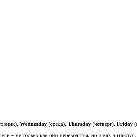
торник),
Wednesday
(среда),
Thursday
(четверг),
Friday
(
ели – не только как они переводятся, но и как читаются,