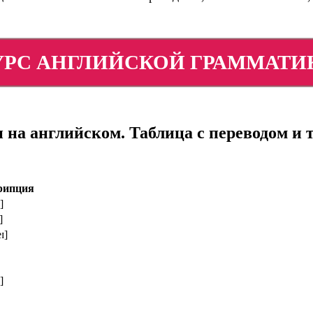
УРС АНГЛИЙСКОЙ ГРАММАТИ
и на английском. Таблица с переводом и
рипция
]
]
ɪ]
]