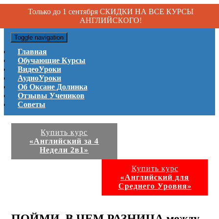
Только до 1 сентября СКИДКИ НА ВСЕ КУРСЫ
АНГЛИЙСКОГО!
Toggle navigation
Главная
Обучающие Курсы
ВидеоУроки
АудиоУроки
Об Оксане Долинка
Отзывы Учеников
Советы
Купить курс
«Английский за 4
Недели 2в1»
Купить курс
«Английский для
Среднего Уровня»
ПОЙМИ, В ЧЕМ РАЗНИЦА между