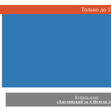
Toggle navigation
Только до
Купить курс
«Английский за 4 Недели 