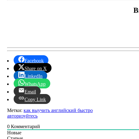
В
Facebook
Share on X
LinkedIn
WhatsApp
Email
Copy Link
Метки:
как выучить английский быстро
авторизуйтесь
0
Комментарий
Новые
Старые