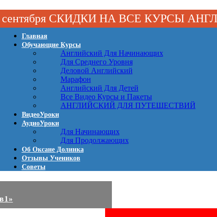
 1 сентября СКИДКИ НА ВСЕ КУРСЫ АН
Главная
Обучающие Курсы
Английский Для Начинающих
Для Среднего Уровня
Деловой Английский
Марафон
Английский Для Детей
Все Видео Курсы и Пакеты
АНГЛИЙСКИЙ ДЛЯ ПУТЕШЕСТВИЙ
ВидеоУроки
АудиоУроки
Для Начинающих
Для Продолжающих
Об Оксане Долинка
Отзывы Учеников
Советы
2в1»