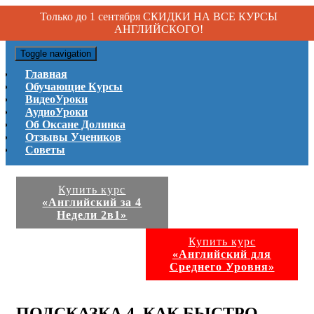
Только до 1 сентября СКИДКИ НА ВСЕ КУРСЫ
АНГЛИЙСКОГО!
Toggle navigation
Главная
Обучающие Курсы
ВидеоУроки
АудиоУроки
Об Оксане Долинка
Отзывы Учеников
Советы
Купить курс
«Английский за 4
Недели 2в1»
Купить курс
«Английский для
Среднего Уровня»
ПОДСКАЗКА 4. КАК БЫСТРО