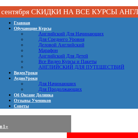
 1 сентября СКИДКИ НА ВСЕ КУРСЫ АН
Главная
Обучающие Курсы
Английский Для Начинающих
Для Среднего Уровня
Деловой Английский
Марафон
Английский Для Детей
Все Видео Курсы и Пакеты
АНГЛИЙСКИЙ ДЛЯ ПУТЕШЕСТВИЙ
ВидеоУроки
АудиоУроки
Для Начинающих
Для Продолжающих
Об Оксане Долинка
Отзывы Учеников
Советы
2в1»