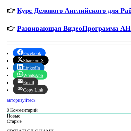
👉
Курс Делового Английского для Ра
👉
Развивающая ВидеоПрограмма
Facebook
Share on X
LinkedIn
WhatsApp
Email
Copy Link
авторизуйтесь
0
Комментарий
Новые
Старые