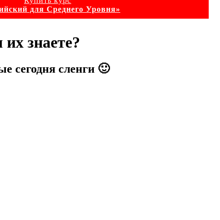
Купить курс
ийский для Среднего Уровня»
х знаете?
е сегодня сленги 🙂