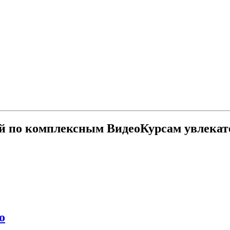
й по комплексным ВидеоКурсам увлекат
о