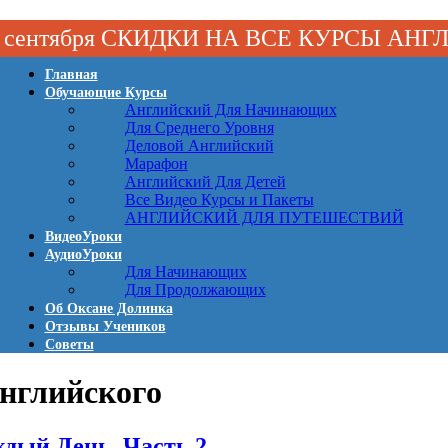
 1 сентября СКИДКИ НА ВСЕ КУРСЫ АН
Главная
Обучающие Курсы
Английский Для Начинающих
Для Среднего Уровня
Деловой Английский
Марафон
Английский Для Детей
Все Видео Курсы и Пакеты
АНГЛИЙСКИЙ ДЛЯ ПУТЕШЕСТВИЙ
ВидеоУроки
АудиоУроки
Для Начинающих
Для Продолжающих
Об Оксане Долинка
Отзывы Учеников
Советы
 английского
дый День. Часть 2.