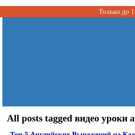
Toggle navigation
Только до
All posts tagged видео уроки
Топ-5 Английских Выражений на Каж