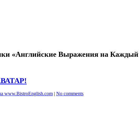
рики «Английские Выражения на Каждый
АВАТАР!
а www.BistroEnglish.com
|
No comments