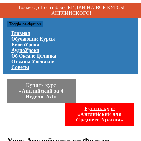
Только до 1 сентября СКИДКИ НА ВСЕ КУРСЫ
АНГЛИЙСКОГО!
Toggle navigation
Главная
Обучающие Курсы
ВидеоУроки
АудиоУроки
Об Оксане Долинка
Отзывы Учеников
Советы
Купить курс
«Английский за 4
Недели 2в1»
Купить курс
«Английский для
Среднего Уровня»
Урок Английского по Фильму