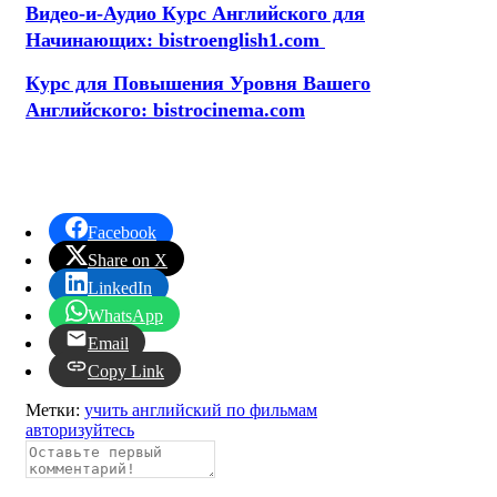
Видео-и-Аудио Курс Английского для
Начинающих: bistroenglish1.com
Курс для Повышения Уровня Вашего
Английского: bistrocinema.com
Facebook
Share on X
LinkedIn
WhatsApp
Email
Copy Link
Метки:
учить английский по фильмам
авторизуйтесь